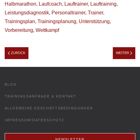
Halbmarathon
,
Laufcoach
,
Lauftrainer
,
Lauftraining
,
Leistungsdiagnostik
,
Personaltrainer
,
Trainer
,
Trainingsplan
,
Trainingsplanung
,
Unterstützung
,
Vorbereitung
,
Wettkampf
ZURÜCK
WEITER
BLOG
TRAININGSANFRAGE & KONTAKT
ALLGEMEINE GESCHÄFTSBEDINGUNGEN
IMPRESSUM/DATENSCHUTZ
NEWSLETTER