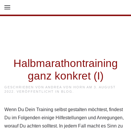
Skip to main content
Halbmarathontraining
ganz konkret (I)
GESCHRIEBEN VON
ANDREA VON HORN
AM
3. AUGUST
2022
. VERÖFFENTLICHT IN
BLOG
.
Wenn Du Dein Training selbst gestalten möchtest, findest
Du im Folgenden einige Hilfestellungen und Anregungen,
worauf Du achten solltest. In jedem Fall macht es Sinn zu