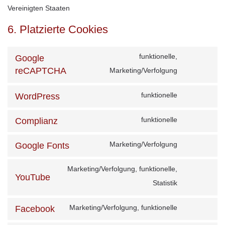
Vereinigten Staaten
6. Platzierte Cookies
funktionelle,
Google
reCAPTCHA
Marketing/Verfolgung
Consent
to
funktionelle
WordPress
service
Consent
google-
to
funktionelle
Complianz
recaptcha
Consent
service
to
Marketing/Verfolgung
Google Fonts
wordpress
Consent
service
to
Marketing/Verfolgung, funktionelle,
complianz
YouTube
service
Statistik
Consent
google-
to
Marketing/Verfolgung, funktionelle
Facebook
fonts
service
Consent