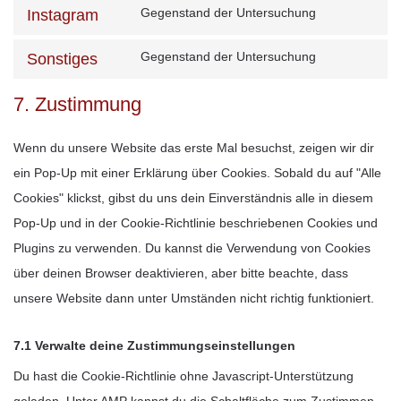
youtube
to
Gegenstand der Untersuchung
Instagram
Consent
service
to
Gegenstand der Untersuchung
Sonstiges
facebook
Consent
service
to
7. Zustimmung
instagram
service
sonstiges
Wenn du unsere Website das erste Mal besuchst, zeigen wir dir
ein Pop-Up mit einer Erklärung über Cookies. Sobald du auf "Alle
Cookies" klickst, gibst du uns dein Einverständnis alle in diesem
Pop-Up und in der Cookie-Richtlinie beschriebenen Cookies und
Plugins zu verwenden. Du kannst die Verwendung von Cookies
über deinen Browser deaktivieren, aber bitte beachte, dass
unsere Website dann unter Umständen nicht richtig funktioniert.
7.1 Verwalte deine Zustimmungseinstellungen
Du hast die Cookie-Richtlinie ohne Javascript-Unterstützung